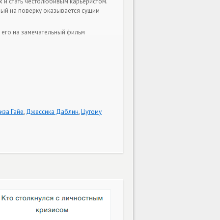
 и стать честолюбивым карьеристом.
рый на поверку оказывается сущим
 его на замечательный фильм
иза Гайе
,
Джессика Даблин
,
Цутому