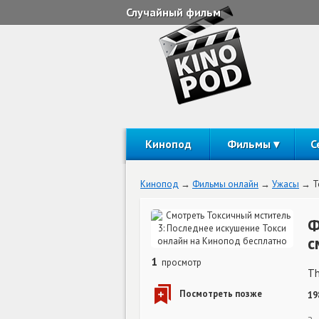
Случайный фильм
Кинопод
Фильмы
С
Кинопод
Фильмы онлайн
Ужасы
Т
Ф
с
1
просмотр
Th
19