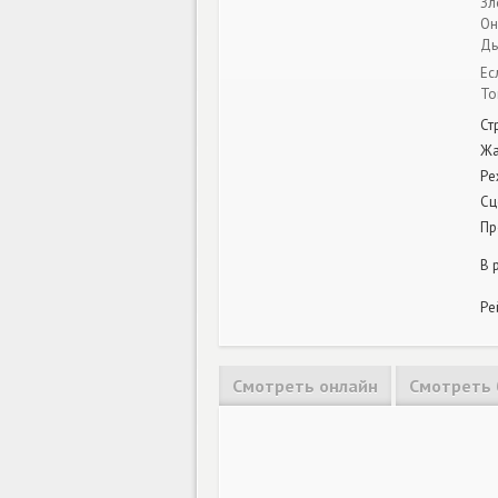
Зл
Он
Дь
Ес
То
Ст
Ж
Ре
Сц
Пр
В 
Ре
Смотреть онлайн
Смотреть 