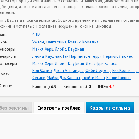
одеи корпорации «Апокалипсис» соблазнили нашего «Ядика» работать у них
, бедняга, даже не догадывается о коварных планах хозяина фирмы, кото
яволом.
ли у Вас выдалось капелька свободного времени, мы предлагаем потратить
ксичный мститель 3: Последнее искушение Токси на Кинопод.
рана
США
анры
Ужасы
,
Фантастика
,
Боевик
,
Комедия
жиссеры
Майкл Херц
,
Ллойд Кауфман
енаристы
Ллойд Кауфман
,
Гэй Партингтон Терри
,
Периклс Льюнес
одюсеры
Майкл Херц
,
Ллойд Кауфман
,
Джеффри В. Засс
Рон Фазио
,
Джон Альтамура
,
Фиби Леджер
,
Рик Коллинз
,
Л
ролях
Секине
,
Майкл Дж. Каплан
,
Трэйси Манн
,
Бонни Гарвин
йтинги:
6.9
5.0
4.4
Кинопод:
Кинопоиск:
IMDb:
без рекламы
Смотреть трейлер
Кадры из фильма