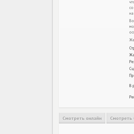
чт
со
на
Во
мо
ос
Же
Ст
Ж
Ре
Сц
Пр
В 
Ре
Смотреть онлайн
Смотреть 