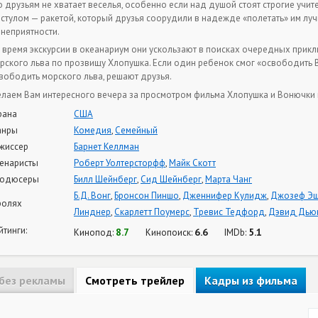
о друзьям не хватает веселья, особенно если над душой стоят строгие учит
 стулом — ракетой, который друзья соорудили в надежде «полетать» им лу
 неприятности.
 время экскурсии в океанариум они ускользают в поисках очередных прик
рского льва по прозвищу Хлопушка. Если один ребенок смог «освободить Ви
вободить морского льва, решают друзья.
лаем Вам интересного вечера за просмотром фильма Хлопушка и Вонючки 
рана
США
анры
Комедия
,
Семейный
жиссер
Барнет Келлман
енаристы
Роберт Уолтерсторфф
,
Майк Скотт
одюсеры
Билл Шейнберг
,
Сид Шейнберг
,
Марта Чанг
Б.Д. Вонг
,
Бронсон Пиншо
,
Дженнифер Кулидж
,
Джозеф Эш
ролях
Линднер
,
Скарлетт Поумерс
,
Тревис Тедфорд
,
Дэвид Дью
йтинги:
8.7
6.6
5.1
Кинопод:
Кинопоиск:
IMDb:
без рекламы
Смотреть трейлер
Кадры из фильма