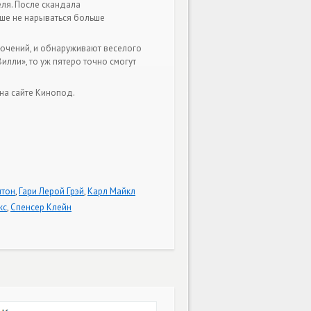
еля. После скандала
чше не нарываться больше
лючений, и обнаруживают веселого
лли», то уж пятеро точно смогут
на сайте Кинопод.
тон
,
Гари Лерой Грэй
,
Карл Майкл
кс
,
Спенсер Клейн