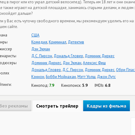
лец в пирог или кто украл детский велосипед). Теперь им 18 лет и они ока
е также играют на детской площадке, занимаясь старыми делами, и людям
оизойдет дальше?
ли у Вас есть чуточку свободного времени, мы рекомендуем уделить его н
шем сайте.
рана
США
анры
Комедия
,
Криминал
,
Детектив
жиссер
Дэн Экман
енаристы
Д.С. Пирсон
,
Дональд Гловер
,
Доминик Диркес
одюсеры
Доминик Диркес
,
Дэн Экман
,
Алексис Фиш
Дональд Гловер
,
Д.С. Пирсон
,
Доминик Диркес
,
Обри Плас
ролях
Кэннон
,
Бобби Мойнахан
,
Мэтт Уолш
,
Джон Лутс
йтинги:
7.9
5.9
6.8
Кинопод:
Кинопоиск:
IMDb:
без рекламы
Смотреть трейлер
Кадры из фильма