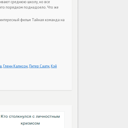
нчивают среднюю школу, но все
 это порядком поднадоело. Что же
а интересный фильм Тайная команда на
а
,
Гленн Калисон
,
Питер Саати
,
Кэй