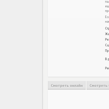
па
ещ
пр
Ес
на
Ст
Ж
Ре
Сц
Пр
В 
Ре
Смотреть онлайн
Смотреть 