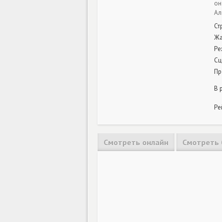
он
Ал
Ст
Ж
Ре
Сц
Пр
В 
Ре
Смотреть онлайн
Смотреть 