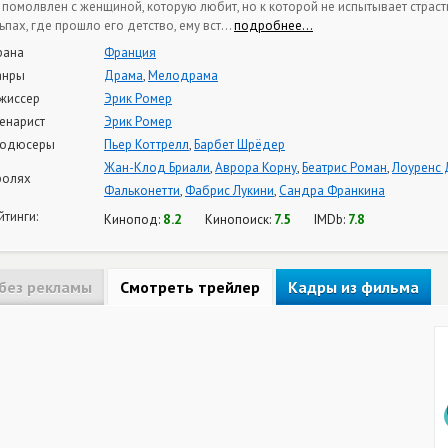
 помолвлен с женщиной, которую любит, но к которой не испытывает страст
ьпах, где прошло его детство, ему вст
…
подробнее…
рана
Франция
анры
Драма
,
Мелодрама
жиссер
Эрик Ромер
енарист
Эрик Ромер
одюсеры
Пьер Коттрелл
,
Барбет Шрёдер
Жан-Клод Бриали
,
Аврора Корну
,
Беатрис Роман
,
Лоуренс 
ролях
Фальконетти
,
Фабрис Лукини
,
Сандра Франкина
йтинги:
8.2
7.5
7.8
Кинопод:
Кинопоиск:
IMDb:
без рекламы
Смотреть трейлер
Кадры из фильма