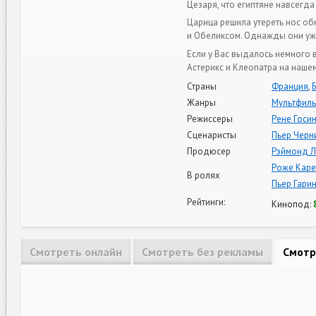
Цезаря, что египтяне навсегда
Царица решила утереть нос об
и Обеликсом. Однажды они уже
Если у Вас выдалось немного 
Астерикс и Клеопатра на нашем
Страны
Франция
,
Жанры
Мультфил
Режиссеры
Рене Госи
Сценаристы
Пьер Черн
Продюсер
Рэймонд Л
Роже Каре
В ролях
Пьер Гари
Рейтинги:
Кинопод:
Смотреть онлайн
Смотреть без рекламы
Смотр