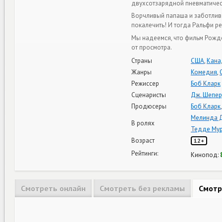
двухсотзарядной пневматичес
Ворчливый папаша и заботлива
покалечить! И тогда Ральфи р
Мы надеемся, что фильм Рожде
от просмотра.
Страны
США
,
Кана
Жанры
Комедия
,
Режиссер
Боб Кларк
Сценаристы
Дж. Шепе
Продюсеры
Боб Кларк
Мелинда 
В ролях
Тедде Му
Возраст
12+
Рейтинги:
Кинопод:
Смотреть онлайн
Смотреть без рекламы
Смотр