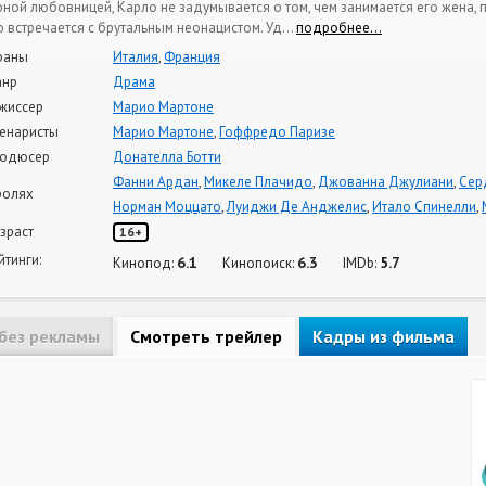
юной любовницей, Карло не задумывается о том, чем занимается его жена, 
о встречается с брутальным неонацистом. Уд
…
подробнее…
раны
Италия
,
Франция
нр
Драма
жиссер
Марио Мартоне
енаристы
Марио Мартоне
,
Гоффредо Паризе
одюсер
Донателла Ботти
Фанни Ардан
,
Микеле Плачидо
,
Джованна Джулиани
,
Сер
ролях
Норман Моццато
,
Луиджи Де Анджелис
,
Итало Спинелли
,
зраст
16+
йтинги:
6.1
6.3
5.7
Кинопод:
Кинопоиск:
IMDb:
без рекламы
Смотреть трейлер
Кадры из фильма