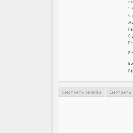
с 
чт
Ст
Жа
Ре
Сц
Пр
В 
Во
Ре
Смотреть онлайн
Смотреть 