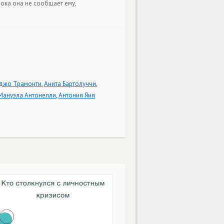
пока она не сообщает ему,
джо Трамонти
,
Анита Бартолуччи
,
Мануэла Антонелли
,
Антония Яия