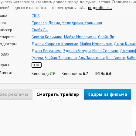
унглях мегаполиса, казалось довела город до сумасшествия. Столкновен
чений — диско и панкрока — выплеснулись на&
…
подробнее…
рана
США
анры
Триллер
,
Драма
,
Мелодрама
,
Криминал
жиссер
Спайк Ли
енаристы
Виктор Количчио
,
Майкл Империоли
,
Спайк Ли
одюсеры
Джери Кэрролл-Коликкио
,
Майкл Империоли
,
Джон Килик
Джон Легуизамо
,
Эдриан Броуди
,
Мира Сорвино
,
Дженниф
ролях
Гуэрра
,
Брайан Тарантина
,
Аль Палагония
,
Кен Гарито
,
Биби
зраст
18+
йтинги:
7.9
6.7
6.6
Кинопод:
Кинопоиск:
IMDb:
без рекламы
Смотреть трейлер
Кадры из фильма