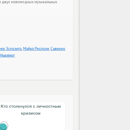
ия двух новомодных музыкальных
ер Эспозито
,
Майкл Рисполи
,
Саверио
 Ньювирт