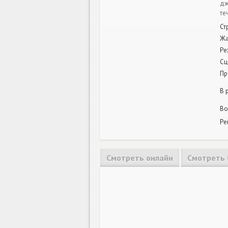
дж
те
Ст
Ж
Ре
Сц
Пр
В 
Во
Ре
Смотреть онлайн
Смотреть 