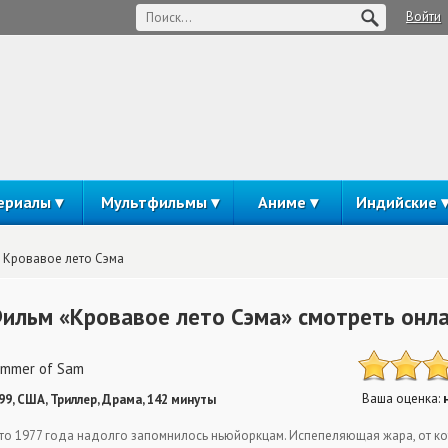
Войти
ериалы
Мультфильмы
Аниме
Индийские
Кровавое лето Сэма
ильм «Кровавое лето Сэма» смотреть онл
mmer of Sam
Ваша оценка:
99, США, Триллер, Драма, 142 минуты
то 1977 года надолго запомнилось ньюйоркцам. Испепеляющая жара, от ко