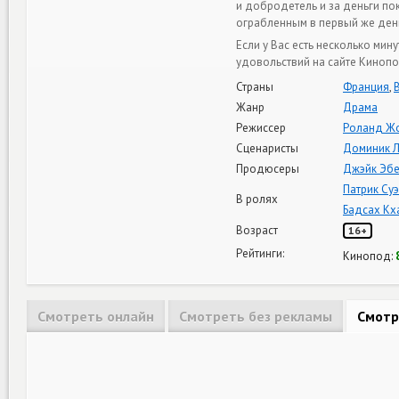
и добродетель и за деньги пок
ограбленным в первый же де
Если у Вас есть несколько мин
удовольствий на сайте Кинопо
Страны
Франция
,
Жанр
Драма
Режиссер
Роланд Ж
Сценаристы
Доминик Л
Продюсеры
Джэйк Эбе
Патрик Су
В ролях
Бадсах Кх
Возраст
16+
Рейтинги:
Кинопод:
Смотреть онлайн
Смотреть без рекламы
Смотр