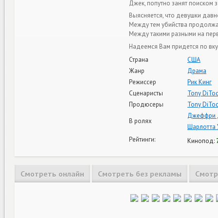
Джек, попутно занят поиском 
Выясняется, что девушки давн
Между тем убийства продолжаю
Между такими разными на пер
Надеемся Вам придется по вку
Страна
США
Жанр
Драма
Режиссер
Рик Кинг
Сценаристы
Tony DiTo
Продюсеры
Tony DiTo
Джеффри 
В ролях
Шарлотта 
Рейтинги:
Кинопод:
Смотреть онлайн
Смотреть без рекламы
Смотр