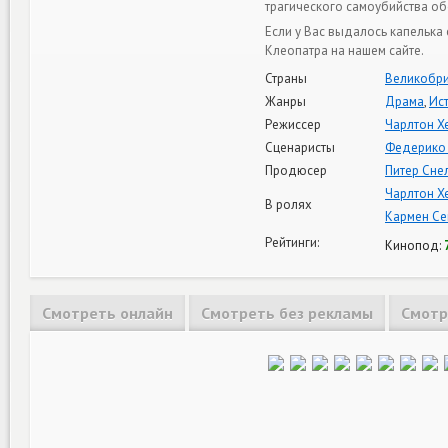
трагического самоубийства об
Если у Вас выдалось капелька
Клеопатра на нашем сайте.
Страны
Великобри
Жанры
Драма
,
Ис
Режиссер
Чарлтон Х
Сценаристы
Федерико 
Продюсер
Питер Сне
Чарлтон Х
В ролях
Кармен Се
Рейтинги:
Кинопод:
Смотреть онлайн
Смотреть без рекламы
Смотр