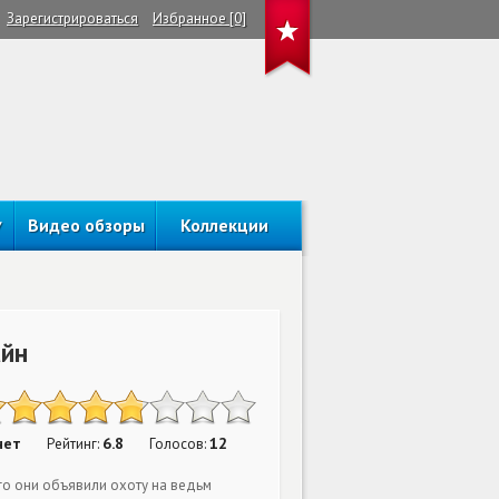
Зарегистрироваться
Избранное [0]
Видео обзоры
Коллекции
айн
нет
6.8
12
Рейтинг:
Голосов:
го они объявили охоту на ведьм