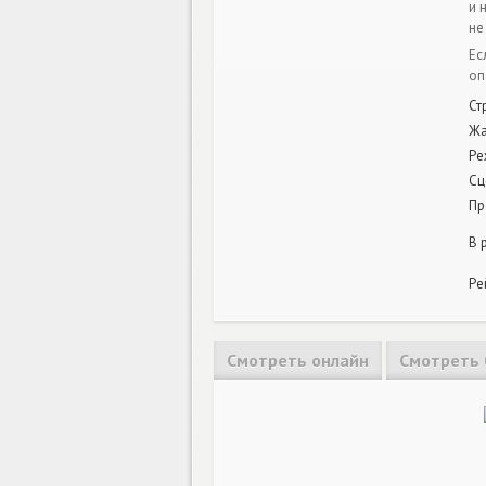
и 
не
Ес
оп
Ст
Жа
Ре
Сц
Пр
В 
Ре
Смотреть онлайн
Смотреть 