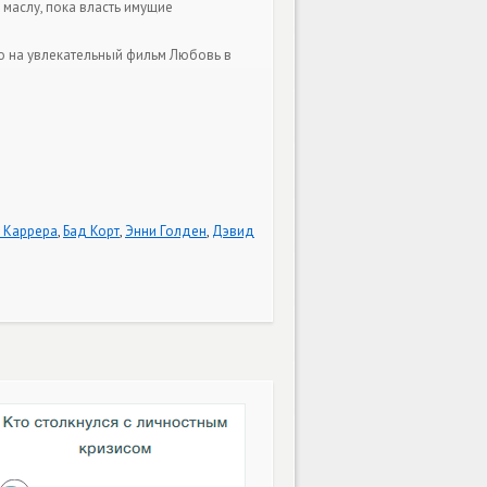
 маслу, пока власть имущие
го на увлекательный фильм Любовь в
 Каррера
,
Бад Корт
,
Энни Голден
,
Дэвид