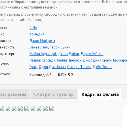
начали отбирать землю у всех подозреваемых в колдовстве. Всё шло как по
 столкнулись с настоящей ведьмой.
ли у Вас выдалось чуточку свободного времени, мы предлагаем уделить е
асности на сайте Кинопод.
рана
США
нр
Комедия
жиссер
Джон Моффитт
енаристы
Ланье Лэни
,
Терри Суини
одюсеры
Майкл Грускофф
,
Джон Дэйли
,
Дерек Гибсон
Патрик Кэссиди
,
Келли Престон
,
Джорджия Браун
,
Барбара
ролях
Граф
,
Одри Дж. Нинан
,
Стюарт Пэнкин
,
Дэйв Томас
йтинги:
6.8
5.2
Кинопод:
IMDb:
без рекламы
Смотреть трейлер
Кадры из фильма