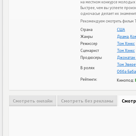
на местном конкурсе молодых 
Быстрее, чем вы успеете произ
одночасье делает их знаменит
Рекомендуем смотреть фильм Т
Страна
США
Жанры
Драма
,
Ко
Режиссер
Том Хэнкс
Сценарист
Том Хэнкс
Продюсеры
Джонатан
Том Эвере
В ролях
Обба Баба
Рейтинги:
Кинопод:
Смотреть онлайн
Смотреть без рекламы
Смотр