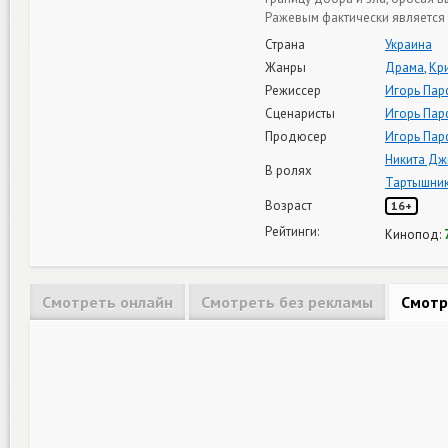
Ражевым фактически является
Страна
Украина
Жанры
Драма
,
Кр
Режиссер
Игорь Пар
Сценаристы
Игорь Пар
Продюсер
Игорь Пар
Никита Дж
В ролях
Тартышни
Возраст
16+
Рейтинги:
Кинопод:
Смотреть онлайн
Смотреть без рекламы
Смотр