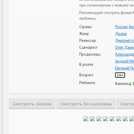
при столкновении с живыми ч
Рекомендуем смотреть фильм Ко
любимых.
Страны
Россия
,
Бе
Жанр
Драма
Режиссер
Дмитрий А
Сценарист
Олег Дани
Продюсеры
Александр
Андрей Мя
В ролях
Евгений П
Возраст
16+
Рейтинги:
Кинопод:
Смотреть онлайн
Смотреть без рекламы
Смотр