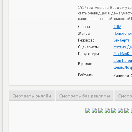
1917 год. Австрия. Вряд ли у
стать очевидцем и даже учас
капитан наш старый знакомый
Страна
США
Жанры
Приключе
Режиссер
Бен Бертт
Сценаристы
Мэттью Д
Продюсеры
Рик МакКа
Шон Патри
В ролях
Бэйли
,
Лоу
Рейтинги:
Кинопод:
Смотреть онлайн
Смотреть без рекламы
Смотр