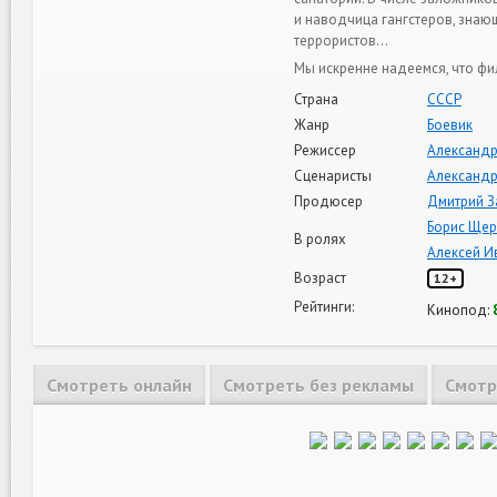
и наводчица гангстеров, зна
террористов…
Мы искренне надеемся, что фи
Страна
СССР
Жанр
Боевик
Режиссер
Александр
Сценаристы
Александр
Продюсер
Дмитрий З
Борис Ще
В ролях
Алексей И
Возраст
12+
Рейтинги:
Кинопод:
Смотреть онлайн
Смотреть без рекламы
Смотр