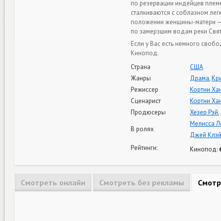
по резервации индейцев плем
сталкиваются с соблазном лег
положении женщины-матери — 
по замерзшим водам реки Свят
Если у Вас есть немного своб
Кинопод.
Страна
США
Жанры
Драма
,
Кр
Режиссер
Кортни Ха
Сценарист
Кортни Ха
Продюсеры
Хезер Рэй
,
Мелисса Л
В ролях
Джей Клэ
Рейтинги:
Кинопод:
Смотреть онлайн
Смотреть без рекламы
Смотр