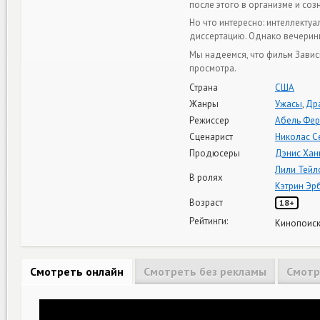
после этого в организме и со
Но что интересно: интеллекту
диссертацию. Однако вечерин
Мы надеемся, что фильм Завис
просмотра.
Страна
США
Жанры
Ужасы
,
Др
Режиссер
Абель Фер
Сценарист
Николас С
Продюсеры
Дэнис Хан
Лили Тейл
В ролях
Кэтрин Эр
Возраст
18+
Рейтинги:
Кинопоиск
Смотреть онлайн
Смотреть без рекламы
Смотр