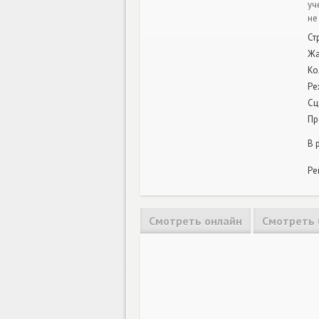
уч
не
Ст
Ж
Ко
Ре
Сц
Пр
В 
Ре
Смотреть онлайн
Смотреть 