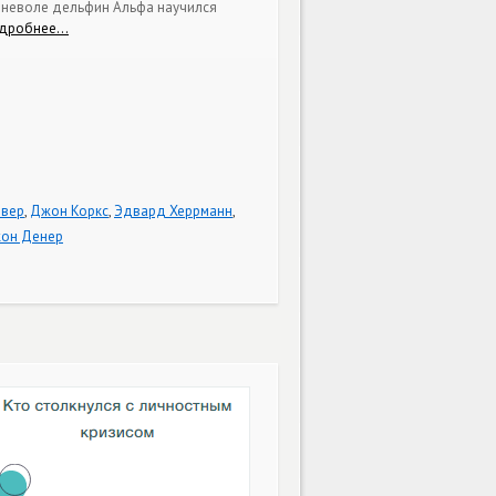
 неволе дельфин Альфа научился
дробнее…
ивер
,
Джон Коркс
,
Эдвард Херрманн
,
он Денер