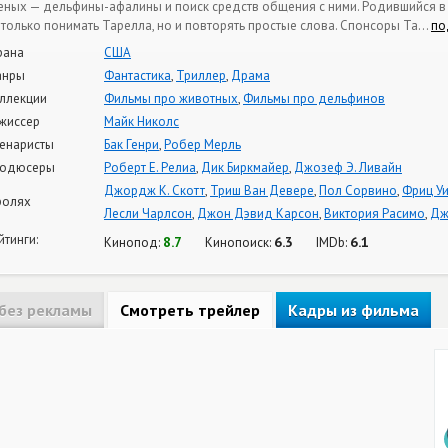
еных — дельфины-афалины и поиск средств общения с ними. Родившийся в
 только понимать Тарелла, но и повторять простые слова. Спонсоры Та
…
по
рана
США
анры
Фантастика
,
Триллер
,
Драма
ллекции
Фильмы про животных
,
Фильмы про дельфинов
жиссер
Майк Николс
енаристы
Бак Генри
,
Робер Мерль
одюсеры
Роберт Е. Релиа
,
Дик Биркмайер
,
Джозеф Э. Ливайн
Джордж К. Скотт
,
Триш Ван Девере
,
Пол Сорвино
,
Фриц У
ролях
Лесли Чарлсон
,
Джон Дэвид Карсон
,
Виктория Расимо
,
Дж
йтинги:
8.7
6.3
6.1
Кинопод:
Кинопоиск:
IMDb:
без рекламы
Смотреть трейлер
Кадры из фильма