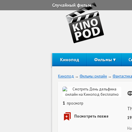
Случайный фильм
Кинопод
Фильмы
С
Кинопод
Фильмы онлайн
Фантастик
Ф
1
просмотр
Th
19
На