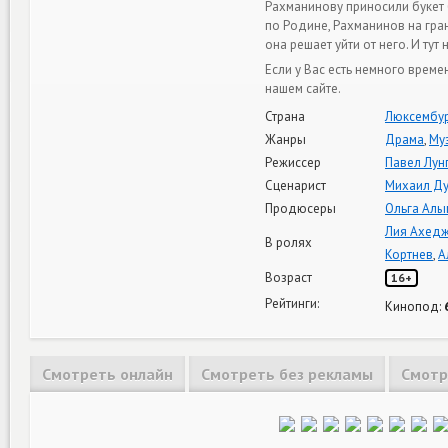
Рахманинову приносили букет 
по Родине, Рахманинов на гра
она решает уйти от него. И т
Если у Вас есть немного врем
нашем сайте.
Страна
Люксембу
Жанры
Драма
,
Му
Режиссер
Павел Лун
Сценарист
Михаил Д
Продюсеры
Ольга Алы
Лия Ахед
В ролях
Кортнев
,
А
Возраст
16+
Рейтинги:
Кинопод:
Смотреть онлайн
Смотреть без рекламы
Смотр