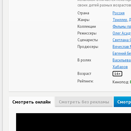
своих детей разных возрастов
Страна
Россия
Жанры
Триллер
,
Д
Коллекции
Фильмы пр
Режиссеры
Олег Асад
Сценаристы
Светлана 
Продюсеры
Вячеслав 
Евгений Б
В ролях
Васильева
Хабаров
Возраст
16+
Рейтинги:
Кинопод:
Смотреть онлайн
Смотреть без рекламы
Смотр