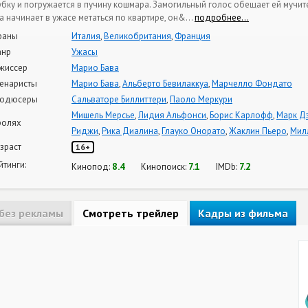
убку и погружается в пучину кошмара. Замогильный голос обещает ей мучит
а начинает в ужасе метаться по квартире, он&
…
подробнее…
раны
Италия
,
Великобритания
,
Франция
нр
Ужасы
жиссер
Марио Бава
енаристы
Марио Бава
,
Альберто Бевилаккуа
,
Марчелло Фондато
одюсеры
Сальваторе Биллиттери
,
Паоло Меркури
Мишель Мерсье
,
Лидия Альфонси
,
Борис Карлофф
,
Марк Д
ролях
Риджи
,
Рика Диалина
,
Глауко Онорато
,
Жаклин Пьеро
,
Мил
зраст
16+
йтинги:
8.4
7.1
7.2
Кинопод:
Кинопоиск:
IMDb:
без рекламы
Смотреть трейлер
Кадры из фильма