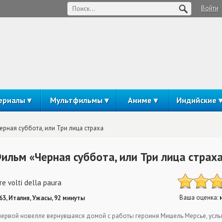
Войти
ериалы
Мультфильмы
Аниме
Индийские
ерная суббота, или Три лица страха
ильм «Черная суббота, или Три лица страх
tre volti della paura
Ваша оценка:
63, Италия, Ужасы, 92 минуты
первой новелле вернувшаяся домой с работы героиня Мишель Мерсье, усл