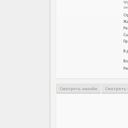
тр
он
Ст
Жа
Ре
Сц
Пр
В 
Во
Ре
Смотреть онлайн
Смотреть 