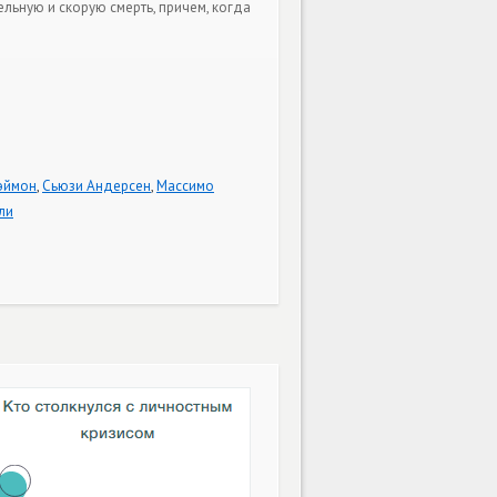
ельную и скорую смерть, причем, когда
эймон
,
Сьюзи Андерсен
,
Массимо
ли