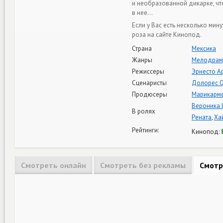
и необразованной дикарке, чт
в нее…
Если у Вас есть несколько ми
роза на сайте Кинопод.
Страна
Мексика
Жанры
Мелодрам
Режиссеры
Эрнесто А
Сценаристы
Долорес О
Продюсеры
Марикарм
Вероника 
В ролях
Рената
,
Ха
Рейтинги:
Кинопод:
Смотреть онлайн
Смотреть без рекламы
Смотр