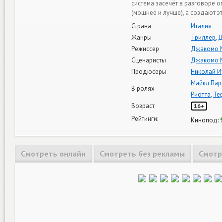
система засечёт в разговоре 
(мощнее и лучше), а создают э
Страна
Италия
Жанры
Триллер
,
Д
Режиссер
Джакомо 
Сценаристы
Джакомо 
Продюсеры
Николай И
Майкл Пар
В ролях
Риотта
,
Те
Возраст
16+
Рейтинги:
Кинопод:
Смотреть онлайн
Смотреть без рекламы
Смотр