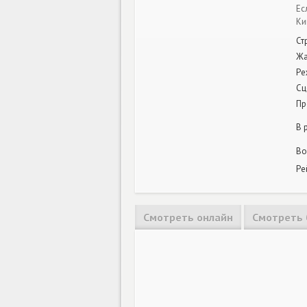
Ес
Ки
Ст
Ж
Ре
Сц
Пр
В 
Во
Ре
Смотреть онлайн
Смотреть 