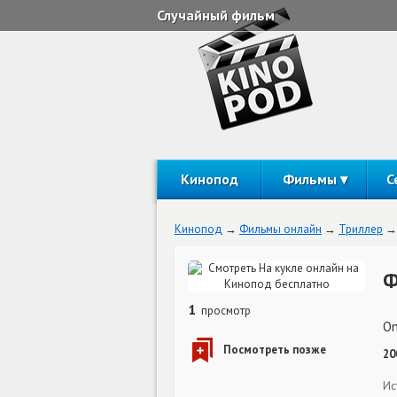
Случайный фильм
Кинопод
Фильмы
С
Кинопод
Фильмы онлайн
Триллер
Ф
1
просмотр
On
20
Ис