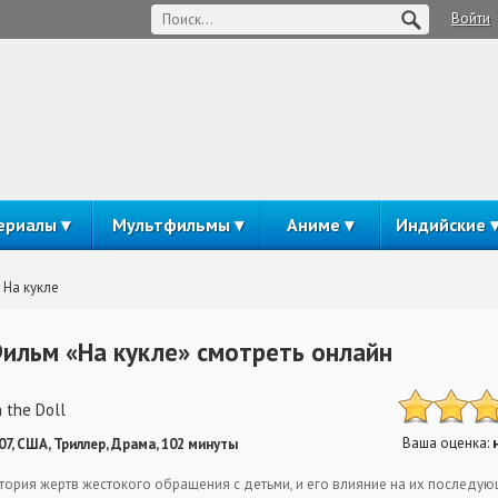
Войти
ериалы
Мультфильмы
Аниме
Индийские
На кукле
ильм «На кукле» смотреть онлайн
 the Doll
Ваша оценка:
07, США, Триллер, Драма, 102 минуты
тория жертв жестокого обращения с детьми, и его влияние на их последу