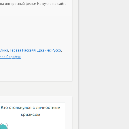
на интересный фильм На кукле на сайте
ллинз
,
Тереза Расселл
,
Джеймс Руссо
,
ела Сарафян