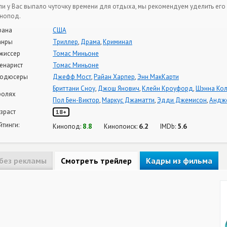
ли у Вас выпало чуточку времени для отдыха, мы рекомендуем уделить его 
нопод.
рана
США
анры
Триллер
,
Драма
,
Криминал
жиссер
Томас Миньоне
енарист
Томас Миньоне
одюсеры
Джефф Мост
,
Райан Харпер
,
Энн МакКарти
Бриттани Сноу
,
Джош Янович
,
Клейн Кроуфорд
,
Шэнна Ко
ролях
Пол Бен-Виктор
,
Маркус Джаматти
,
Эдди Джемисон
,
Андж
зраст
18+
йтинги:
8.8
6.2
5.6
Кинопод:
Кинопоиск:
IMDb:
без рекламы
Смотреть трейлер
Кадры из фильма