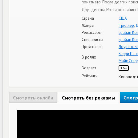
понять это. После долгих поис
Друг детства Мэтти, кокаинист 
Страна
США
Жанры
Триллер
,
Д
Режиссеры
Брайан Ко
Сценаристы
Брайан Ко
Продюсеры
Лоуренс Б
Барри Пеп
В ролях
Майк Стар
Возраст
16+
Рейтинги:
Кинопод:
Смотреть онлайн
Смотреть без рекламы
Смотр