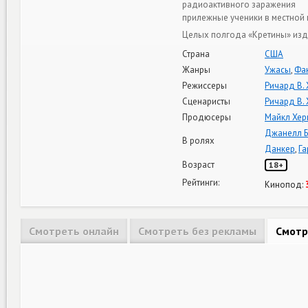
радиоактивного заражения
прилежные ученики в местной 
Целых полгода «Кретины» изд
Страна
США
Жанры
Ужасы
,
Фа
Режиссеры
Ричард В.
Сценаристы
Ричард В.
Продюсеры
Майкл Хер
Джанелл 
В ролях
Данкер
,
Га
Возраст
18+
Рейтинги:
Кинопод:
Смотреть онлайн
Смотреть без рекламы
Смотр