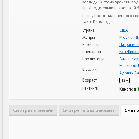
колледж. К этому времени под
предводительница «женской б
Если у Вас выпало немного св
сайте Кинопод.
Страна
США
Жанры
Мюзикл
,
Д
Режиссер
Патриция 
Сценарист
Кен Финкл
Продюсеры
Аллан Кар
Максвелл
В ролях
Адриан З
Возраст
12+
Рейтинги:
Кинопод:
Смотреть онлайн
Смотреть без рекламы
Смотр