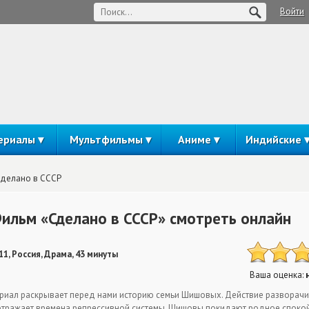
Войти
ериалы
Мультфильмы
Аниме
Индийские
делано в СССР
ильм «Сделано в СССР» смотреть онлайн
11, Россия, Драма, 43 минуты
Ваша оценка:
риал раскрывает перед нами историю семьи Шишовых. Действие разворачив
отражает времена репрессивной системы. Шишовы покидают родное спокойн