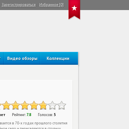
Зарегистрироваться
Избранное [0]
Видео обзоры
Коллекции
нет
7.8
5
Рейтинг:
Голосов:
ается в 70-х годах прошлого столетия
ое село и переселяются в столицу,