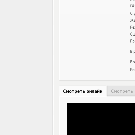
гд
Ст
Жа
Ре
Сц
Пр
В 
Во
Ре
Смотреть онлайн
Смотреть 