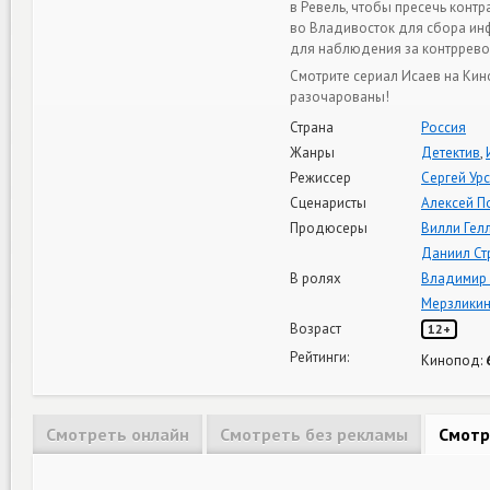
в Ревель, чтобы пресечь конт
во Владивосток для сбора инф
для наблюдения за контррево
Смотрите сериал Исаев на Кин
разочарованы!
Страна
Россия
Жанры
Детектив
,
Режиссер
Сергей Ур
Сценаристы
Алексей П
Продюсеры
Вилли Гел
Даниил Ст
В ролях
Владимир
Мерзлики
Возраст
12+
Рейтинги:
Кинопод:
Смотреть онлайн
Смотреть без рекламы
Смотр