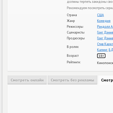
должны терпеть закидоны свое
Рекомендуем посмотреть сериа
Страна
США
Жанр
Комедия
Режиссеры
Рэндолл А
Сценаристы
Грег Дэни
Продюсеры
Грег Дэни
Стив Каре
В ролях
Калинг
,
Б.
Возраст
16+
Рейтинги:
Кинопоиск
Смотреть онлайн
Смотреть без рекламы
Смотр