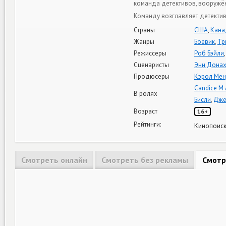
команда детективов, вооружё
Команду возглавляет детекти
Страны
США
,
Кана
Жанры
Боевик
,
Тр
Режиссеры
Роб Бэйли
Сценаристы
Энн Дона
Продюсеры
Кэрол Ме
Candice M 
В ролях
Бисли
,
Дже
Возраст
16+
Рейтинги:
Кинопоиск
Смотреть онлайн
Смотреть без рекламы
Смотр