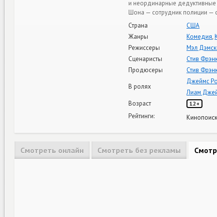
и неординарные дедуктивные с
Шона — сотрудник полиции — с
Страна
США
Жанры
Комедия
,
Режиссеры
Мэл Дэмск
Сценаристы
Стив Фрэн
Продюсеры
Стив Фрэн
Джеймс Р
В ролях
Лиам Дже
Возраст
12+
Рейтинги:
Кинопоиск
Смотреть онлайн
Смотреть без рекламы
Смотр