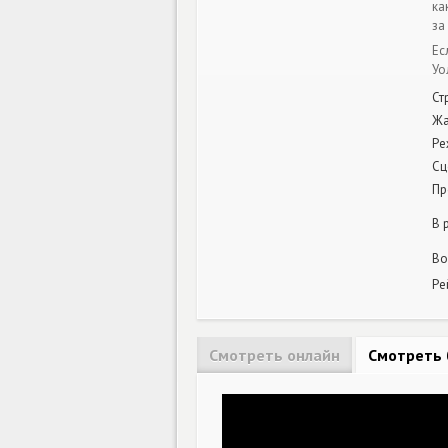
ка
за
Ес
Уо
Ст
Ж
Ре
Сц
Пр
В 
Во
Ре
Смотреть онлайн
Смотреть 