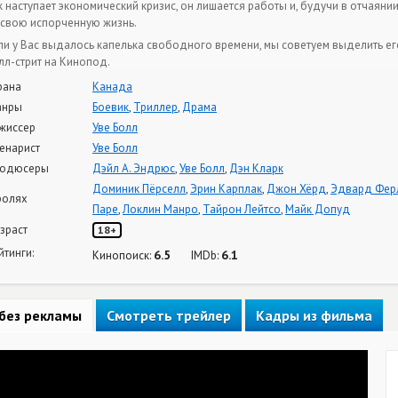
к наступает экономический кризис, он лишается работы и, будучи в отчаянии
 свою испорченную жизнь.
ли у Вас выдалось капелька свободного времени, мы советуем выделить е
лл-стрит на Кинопод.
рана
Канада
анры
Боевик
,
Триллер
,
Драма
жиссер
Уве Болл
енарист
Уве Болл
одюсеры
Дэйл А. Эндрюс
,
Уве Болл
,
Дэн Кларк
Доминик Пёрселл
,
Эрин Карплак
,
Джон Хёрд
,
Эдвард Фер
ролях
Паре
,
Локлин Манро
,
Тайрон Лейтсо
,
Майк Допуд
зраст
18+
йтинги:
6.5
6.1
Кинопоиск:
IMDb:
без рекламы
Смотреть трейлер
Кадры из фильма