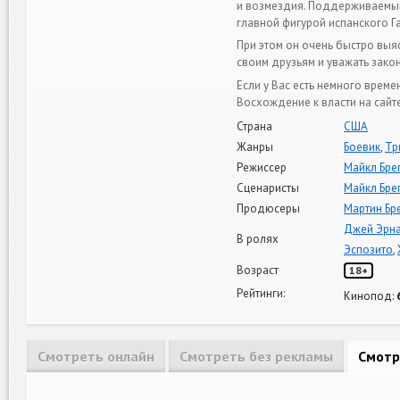
и возмездия. Поддерживаемый
главной фигурой испанского Г
При этом он очень быстро выя
своим друзьям и уважать зако
Если у Вас есть немного време
Восхождение к власти на сайт
Страна
США
Жанры
Боевик
,
Тр
Режиссер
Майкл Бре
Сценаристы
Майкл Бре
Продюсеры
Мартин Бр
Джей Эрн
В ролях
Эспозито
,
Возраст
18+
Рейтинги:
Кинопод:
Смотреть онлайн
Смотреть без рекламы
Смотр