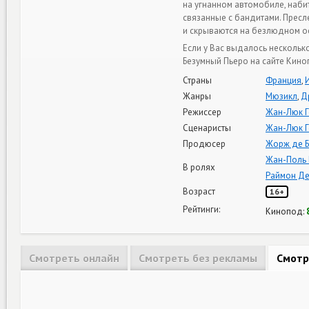
на угнанном автомобиле, наби
связанные с бандитами. Пресл
и скрываются на безлюдном ос
Если у Вас выдалось нескольк
Безумный Пьеро на сайте Кино
Страны
Франция
,
Жанры
Мюзикл
,
Д
Режиссер
Жан-Люк 
Сценаристы
Жан-Люк 
Продюсер
Жорж де 
Жан-Поль
В ролях
Раймон Д
Возраст
16+
Рейтинги:
Кинопод:
Смотреть онлайн
Смотреть без рекламы
Смотр