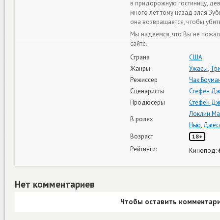
в придорожную гостиницу, дев
много лет тому назад злая Зуб
она возвращается, чтобы убить
Мы надеемся, что Вы не пожа
сайте.
Страна
США
Жанры
Ужасы
,
Тр
Режиссер
Чак Боума
Сценаристы
Стефен Дж
Продюсеры
Стефен Дж
Локлин М
В ролях
Нью
,
Джес
Возраст
18+
Рейтинги:
Кинопод:
Нет комментариев
Чтобы оставить комментари