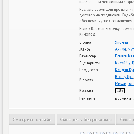
населенным меняющими форму,
Настало время для продления 
договор не подписали. Судьба
обеспечить успех соглашения.
Если у Вас есть чуточку време
Кинопод.
Страна
Япония
Жанры
Аниме
,
Му
Режиссер
Ёсиаки Ка
Сценаристы
Кисэй Чу
,
Г
Продюсеры
Кэндзи Ку
Юсаку Яра
В ролях
Микаидон
Возраст
18+
Рейтинги:
Кинопод:
Смотреть онлайн
Смотреть без рекламы
Смотр