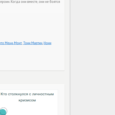
роин. Когда они вместе, они не боятся
рто Меца-Монт
,
Тони Мартин
,
Нони