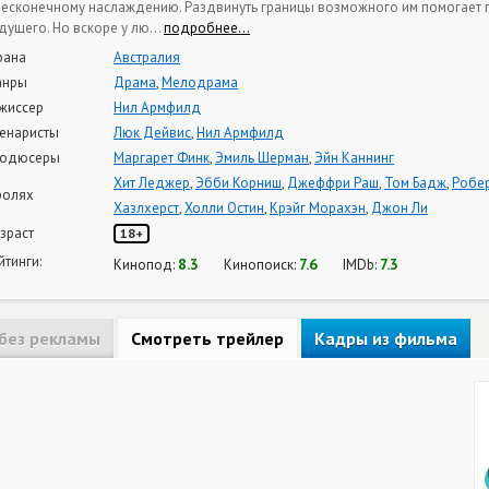
бесконечному наслаждению. Раздвинуть границы возможного им помогает ге
дущего. Но вскоре у лю
…
подробнее…
рана
Австралия
анры
Драма
,
Мелодрама
жиссер
Нил Армфилд
енаристы
Люк Дейвис
,
Нил Армфилд
одюсеры
Маргарет Финк
,
Эмиль Шерман
,
Эйн Каннинг
Хит Леджер
,
Эбби Корниш
,
Джеффри Раш
,
Том Бадж
,
Робе
ролях
Хазлхерст
,
Холли Остин
,
Крэйг Морахэн
,
Джон Ли
зраст
18+
йтинги:
8.3
7.6
7.3
Кинопод:
Кинопоиск:
IMDb:
без рекламы
Смотреть трейлер
Кадры из фильма