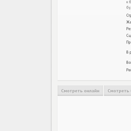
к 
бу
Ст
Ж
Ре
Сц
Пр
В 
Во
Ре
Смотреть онлайн
Смотреть 