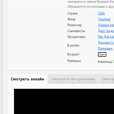
человека по имени Блэквэй. К
обращается за помощью к друз
Страна
США
Жанр
Триллер
Режиссер
Дэниэл А
Сценаристы
Джо Ганд
Продюсеры
Рик Дагдэ
Джулия Ст
В ролях
Паунович
,
Возраст
16+
Рейтинги:
Кинопод:
Смотреть онлайн
Смотреть без рекламы
Смотр