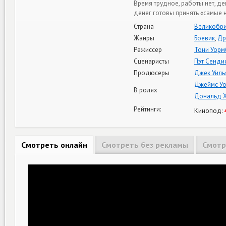
Время трудное, работы нет, де
денег готовы принять «самые 
Страна
Великобри
Жанры
Боевик
,
Др
Режиссер
Тони Уорм
Сценаристы
Пэт Сенди
Продюсеры
Джек Уиль
Джеймс Уо
В ролях
Дональд 
Рейтинги:
Кинопод:
Смотреть онлайн
Смотреть без рекламы
Смотр