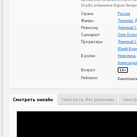
Ocoбo oтличилcя бapoн Унгepн
Страна
Россия
Жанры
Триллер
,
Д
Режиссер
Дмитрий С
Сценарист
Олег Егор
Продюсеры
Дмитрий С
Юрий Куз
В ролях
Неволина
,
Александ
Возраст
16+
Рейтинги:
Кинопоиск
Смотреть онлайн
Смотреть без рекламы
Смотр