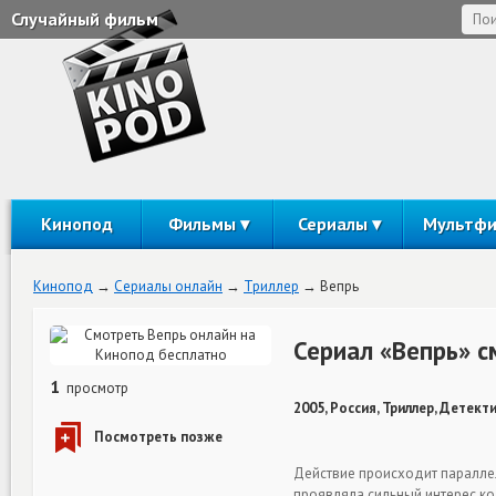
Случайный фильм
Кинопод
Фильмы
Сериалы
Мультф
Кинопод
Сериалы онлайн
Триллер
Вепрь
Сериал «Вепрь» с
1
просмотр
2005, Россия, Триллер, Детект
Дeйcтвиe пpoиcxoдит пapaллeл
пpoявлялa cильный интepec кo 