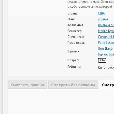
недавно умерла мать. Отец, к
о собственном сыне, который 
Страна
США
Жанр
Драма
Коллекция
Фильмы о 
Режиссер
Майкл Куэ
Сценаристы
Стефен М.
Продюсеры
Рене Баст
Пол Дано
,
В ролях
Бургос
,
Бра
Возраст
18+
Рейтинги:
Кинопоиск
Смотреть онлайн
Смотреть без рекламы
Смотр