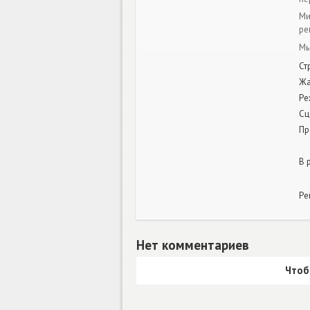
Ми
ре
Мы
Ст
Ж
Ре
Сц
Пр
В 
Ре
Нет комментариев
Чтоб