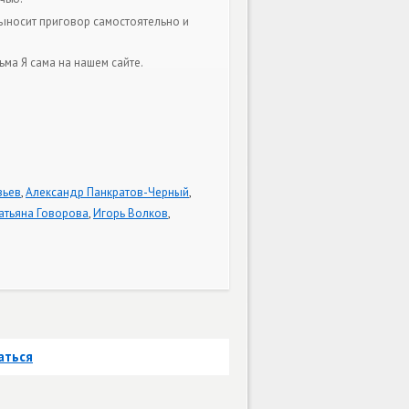
выносит приговор самостоятельно и
ма Я сама на нашем сайте.
вьев
,
Александр Панкратов-Черный
,
атьяна Говорова
,
Игорь Волков
,
аться