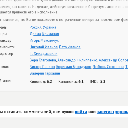
лиция, как кажется Надежде, действует медленно и безрезультатно и она 
шается привести его в исполнение…
 надеемся, что Вы не пожалеете о потраченном вечере за просмотром филь
раны
Россия
,
Украина
анры
Драма
,
Криминал
жиссер
Игорь Максимчук
енаристы
Николай Иванов
,
Петр Иванов
одюсер
Т. Хмиадашвили
Вера Глаголева
,
Александр Филиппенко
,
Александр Соло
ролях
Виктор Павлов
,
Борислав Брондуков
,
Любовь Соколова
,
Т
Валерий Гаркалин
йтинги:
6.2
6.1
5.3
Кинопод:
Кинопоиск:
IMDb:
ы оставить комментарий, вам нужно
войти
или
зарегистриров