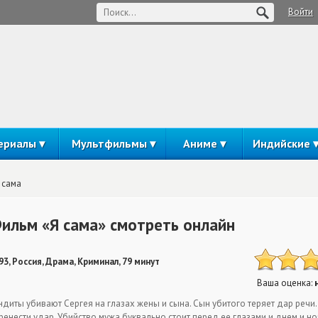
Войти
ериалы
Мультфильмы
Аниме
Индийские
 сама
ильм «Я сама» смотреть онлайн
93, Россия, Драма, Криминал, 79 минут
Ваша оценка:
ндиты убивают Сергея на глазах жены и сына. Сын убитого теряет дар речи.
ренести удар. Убийство мужа буквально стоит перед ее глазами и днем и но