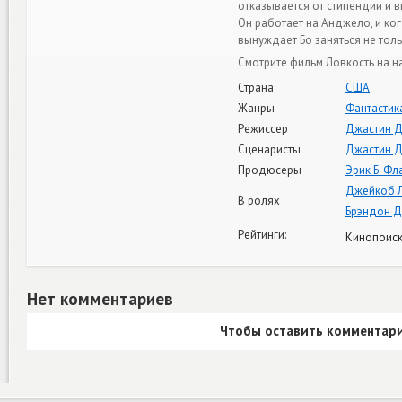
отказывается от стипендии и 
Он работает на Анджело, и ко
вынуждает Бо заняться не тол
Смотрите фильм Ловкость на н
Страна
США
Жанры
Фантастик
Режиссер
Джастин 
Сценаристы
Джастин 
Продюсеры
Эрик Б. Ф
Джейкоб 
В ролях
Брэндон 
Рейтинги:
Кинопоиск
Нет комментариев
Чтобы оставить комментари