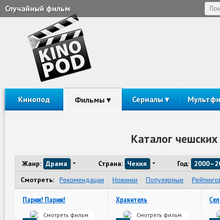
Случайный фильм
Кинопод
Сериалы
Мультф
Фильмы
Каталог чешских
Жанр:
Драма
Страна:
Чехия
Год:
2000–2
Смотреть:
Рекомендации
Новинки
Популярные
Рейтинго
Париж! Париж!
Хранитель
Сел