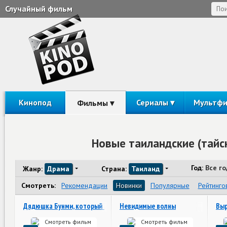
Случайный фильм
Кинопод
Сериалы
Мультф
Фильмы
Новые таиландские (тайс
Год:
Все г
Жанр:
Драма
Страна:
Таиланд
Смотреть:
Рекомендации
Новинки
Популярные
Рейтинго
Дядюшка Бунми, который помнит свои прошлые жизни
Невидимые волны
Вы