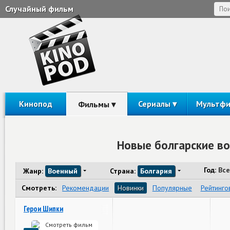
Случайный фильм
Кинопод
Сериалы
Мультф
Фильмы
Новые болгарские в
Год:
Все
Жанр:
Военный
Страна:
Болгария
Смотреть:
Рекомендации
Новинки
Популярные
Рейтинго
Герои Шипки