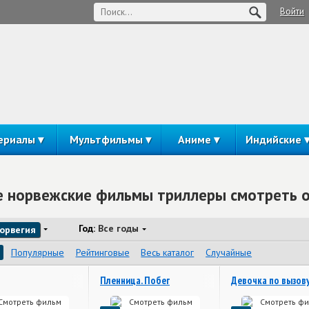
Войти
ериалы
Мультфильмы
Аниме
Индийские
 норвежские фильмы триллеры смотреть 
Год:
Все годы
орвегия
Популярные
Рейтинговые
Весь каталог
Случайные
Пленница. Побег
Девочка по вызов