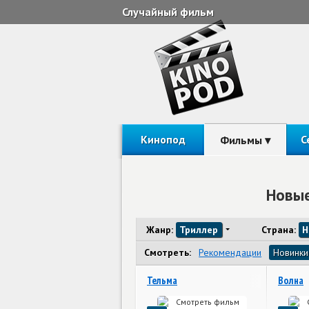
Случайный фильм
Кинопод
С
Фильмы
Новые
Жанр:
Триллер
Страна:
Н
Смотреть:
Рекомендации
Новинки
Тельма
Волна